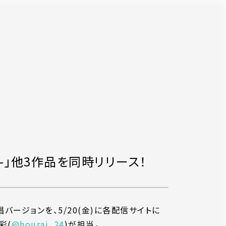
ver-」他3作品を同時リリース！
バージョンを、5/20(金)に各配信サイトに
彩(
@hourai_24
)が担当。