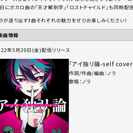
日にボカロ曲の「天才解剖学」「ロストチャイルド」も同時配信
ラが送り出す3曲それぞれの魅力をぜひお楽しみください！
楽曲情報
022年5月20日(金)配信リリース
「アイ独リ論-self cover
作詞/作曲/編曲：ノラ
歌唱：ノラ