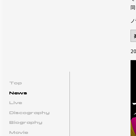
同
ノ
2
Top
News
Live
Discography
Biography
Movie