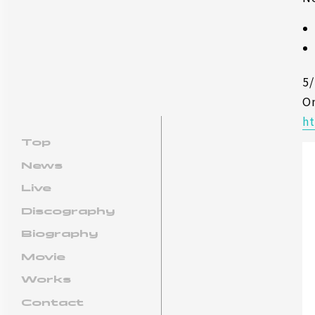
5
O
h
Top
News
Live
Discography
Biography
Movie
Works
Contact